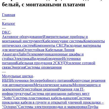
белый, с монтажными платами
Главная
—
Каталог
—
DKC
Активное оборудование
Измерительные приборы и
монтажный инструмент
Кабеленесущие системы
Компоненты
оптических систем
Компоненты СКС
Расходные материалы
для монтажа
Огнестойкая Кабельная Линия
АвангардЛайн
Телекоммуникационные шкафы и
стойки
Электрика
Видеонаблюдение
Источники
питания
Кабельная продукция 2
СКУД
Усиление сотовой
связи
Энергия
Системы оповещения
—
Модульные щитки
ИБП
Источники бесперебойного питания
Корпусные решения
для автоматизации
Металлические каналы
Молниезащита и
заземление
Огнестойкие решения
Решения для IT-
инфраструктуры
Система организации рабочих мест
"Sotto"
Система пластиковых кабель-каналов
Система
прокладки кабеля в грунте и открытой уличной прокладки –
"Octopus"
Системы электропроводки и маркировки
Трубы