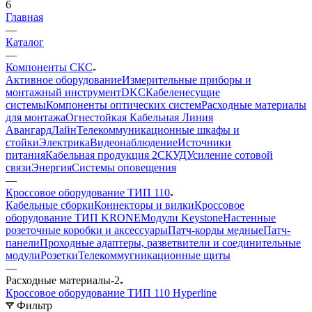
6
Главная
—
Каталог
—
Компоненты СКС
Активное оборудование
Измерительные приборы и
монтажный инструмент
DKC
Кабеленесущие
системы
Компоненты оптических систем
Расходные материалы
для монтажа
Огнестойкая Кабельная Линия
АвангардЛайн
Телекоммуникационные шкафы и
стойки
Электрика
Видеонаблюдение
Источники
питания
Кабельная продукция 2
СКУД
Усиление сотовой
связи
Энергия
Системы оповещения
—
Кроссовое оборудование ТИП 110
Кабельные сборки
Коннекторы и вилки
Кроссовое
оборудование ТИП KRONE
Модули Keystone
Настенные
розеточные коробки и аксессуары
Патч-корды медные
Патч-
панели
Проходные адаптеры, разветвители и соединительные
модули
Розетки
Телекоммугникационные щиты
—
Расходные материалы-2
Кроссовое оборудование ТИП 110 Hyperline
Фильтр