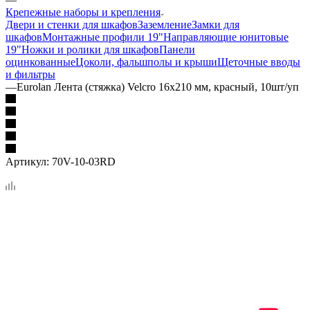
Крепежные наборы и крепления
Двери и стенки для шкафов
Заземление
Замки для
шкафов
Монтажные профили 19"
Направляющие юнитовые
19"
Ножки и ролики для шкафов
Панели
оцинкованные
Цоколи, фальшполы и крыши
Щеточные вводы
и фильтры
—
Eurolan Лента (стяжка) Velcro 16x210 мм, красный, 10шт/уп
Артикул:
70V-10-03RD