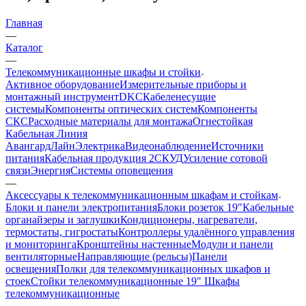
Главная
—
Каталог
—
Телекоммуникационные шкафы и стойки
Активное оборудование
Измерительные приборы и
монтажный инструмент
DKC
Кабеленесущие
системы
Компоненты оптических систем
Компоненты
СКС
Расходные материалы для монтажа
Огнестойкая
Кабельная Линия
АвангардЛайн
Электрика
Видеонаблюдение
Источники
питания
Кабельная продукция 2
СКУД
Усиление сотовой
связи
Энергия
Системы оповещения
—
Аксессуары к телекоммуникационным шкафам и стойкам
Блоки и панели электропитания
Блоки розеток 19"
Кабельные
органайзеры и заглушки
Кондиционеры, нагреватели,
термостаты, гигростаты
Контроллеры удалённого управления
и мониторинга
Кронштейны настенные
Модули и панели
вентиляторные
Направляющие (рельсы)
Панели
освещения
Полки для телекоммуникационных шкафов и
стоек
Стойки телекоммуникационные 19"
Шкафы
телекоммуникационные
—