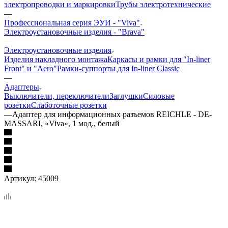
электропроводки и маркировки
Трубы электротехнические
—
Профессиональная серия ЭУИ - "Viva"
Электроустановочные изделия - "Brava"
—
Электроустановочные изделия
Изделия накладного монтажа
Каркасы и рамки для "In-liner
Front" и "Aero"
Рамки-суппорты для In-liner Classic
—
Адаптеры
Выключатели, переключатели
Заглушки
Силовые
розетки
Слаботочные розетки
—
Адаптер для информационных разъемов REICHLE - DE-
MASSARI, «Viva», 1 мод., белый
Артикул:
45009