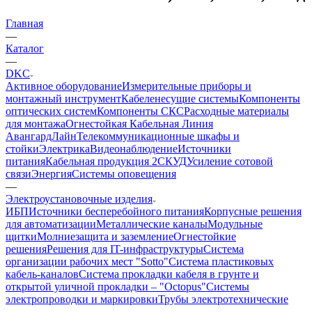
Главная
—
Каталог
—
DKC
Активное оборудование
Измерительные приборы и
монтажный инструмент
Кабеленесущие системы
Компоненты
оптических систем
Компоненты СКС
Расходные материалы
для монтажа
Огнестойкая Кабельная Линия
АвангардЛайн
Телекоммуникационные шкафы и
стойки
Электрика
Видеонаблюдение
Источники
питания
Кабельная продукция 2
СКУД
Усиление сотовой
связи
Энергия
Системы оповещения
—
Электроустановочные изделия
ИБП
Источники бесперебойного питания
Корпусные решения
для автоматизации
Металлические каналы
Модульные
щитки
Молниезащита и заземление
Огнестойкие
решения
Решения для IT-инфраструктуры
Система
организации рабочих мест "Sotto"
Система пластиковых
кабель-каналов
Система прокладки кабеля в грунте и
открытой уличной прокладки – "Octopus"
Системы
электропроводки и маркировки
Трубы электротехнические
—