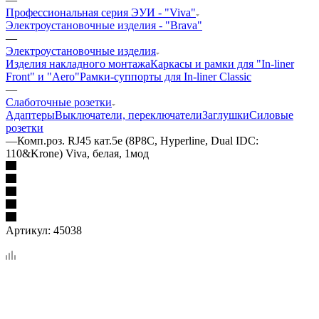
Профессиональная серия ЭУИ - "Viva"
Электроустановочные изделия - "Brava"
—
Электроустановочные изделия
Изделия накладного монтажа
Каркасы и рамки для "In-liner
Front" и "Aero"
Рамки-суппорты для In-liner Classic
—
Слаботочные розетки
Адаптеры
Выключатели, переключатели
Заглушки
Силовые
розетки
—
Комп.роз. RJ45 кат.5e (8P8C, Hyperline, Dual IDC:
110&Krone) Viva, белая, 1мод
Артикул:
45038