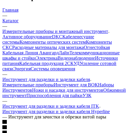
Главная
—
Каталог
—
Измерительные приборы и монтажный инструмент
Активное оборудование
DKC
Кабеленесущие
системы
Компоненты оптических систем
Компоненты
СКС
Расходные материалы для монтажа
Огнестойкая
Кабельная Линия АвангардЛайн
Телекоммуникационные
шкафы и стойки
Электрика
Видеонаблюдение
Источники
питания
Кабельная продукция 2
СКУД
Усиление сотовой
связи
Энергия
Системы оповещения
—
Инструмент для разделки и заделки кабеля
Измерительные приборы
Инструмент для ВОК
Наборы
Инструментов
Ножи и насадки для инструментов
Обжимной
инструмент
Приспособления для пайки
УЗК
—
Инструмент для разделки и заделки кабеля ITK
Инструмент для разделки и заделки кабеля Hyperline
—
Инструмент для зачистки и обрезки витой пары