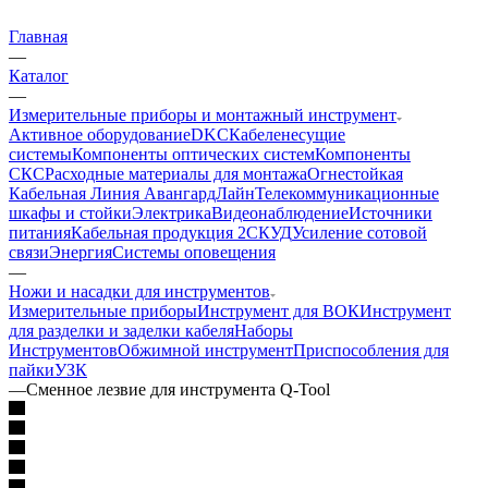
Главная
—
Каталог
—
Измерительные приборы и монтажный инструмент
Активное оборудование
DKC
Кабеленесущие
системы
Компоненты оптических систем
Компоненты
СКС
Расходные материалы для монтажа
Огнестойкая
Кабельная Линия АвангардЛайн
Телекоммуникационные
шкафы и стойки
Электрика
Видеонаблюдение
Источники
питания
Кабельная продукция 2
СКУД
Усиление сотовой
связи
Энергия
Системы оповещения
—
Ножи и насадки для инструментов
Измерительные приборы
Инструмент для ВОК
Инструмент
для разделки и заделки кабеля
Наборы
Инструментов
Обжимной инструмент
Приспособления для
пайки
УЗК
—
Сменное лезвие для инструмента Q-Tool