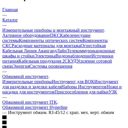
Главная
—
Каталог
—
Измерительные приборы и монтажный инструмент
Активное оборудование
DKC
Кабеленесущие
системы
Компоненты оптических систем
Компоненты
СКС
Расходные материалы для монтажа
Огнестойкая
Кабельная Линия АвангардЛайн
Телекоммуникационные
шкафы и стойки
Электрика
Видеонаблюдение
Источники
питания
Кабельная продукция 2
СКУД
Усиление сотовой
связи
Энергия
Системы оповещения
—
Обжимной инструмент
Измерительные приборы
Инструмент для ВОК
Инструмент
для разделки и заделки кабеля
Наборы Инструментов
Ножи и
насадки для инструментов
Приспособления для пайки
УЗК
—
Обжимной инструмент ITK
Обжимной инструмент Hyperline
—
Инструмент обжим. RJ-45/12 с храп. мех. верт. обжим