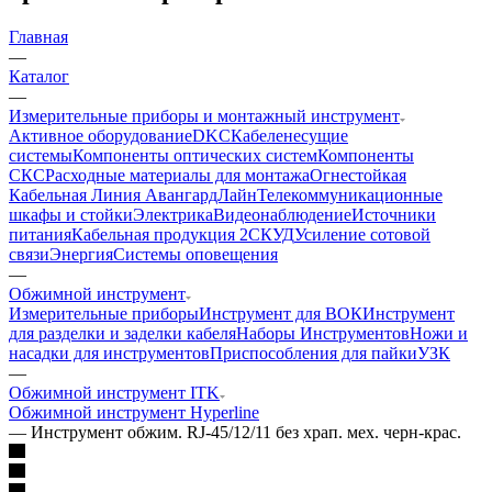
Главная
—
Каталог
—
Измерительные приборы и монтажный инструмент
Активное оборудование
DKC
Кабеленесущие
системы
Компоненты оптических систем
Компоненты
СКС
Расходные материалы для монтажа
Огнестойкая
Кабельная Линия АвангардЛайн
Телекоммуникационные
шкафы и стойки
Электрика
Видеонаблюдение
Источники
питания
Кабельная продукция 2
СКУД
Усиление сотовой
связи
Энергия
Системы оповещения
—
Обжимной инструмент
Измерительные приборы
Инструмент для ВОК
Инструмент
для разделки и заделки кабеля
Наборы Инструментов
Ножи и
насадки для инструментов
Приспособления для пайки
УЗК
—
Обжимной инструмент ITK
Обжимной инструмент Hyperline
—
Инструмент обжим. RJ-45/12/11 без храп. мех. черн-крас.