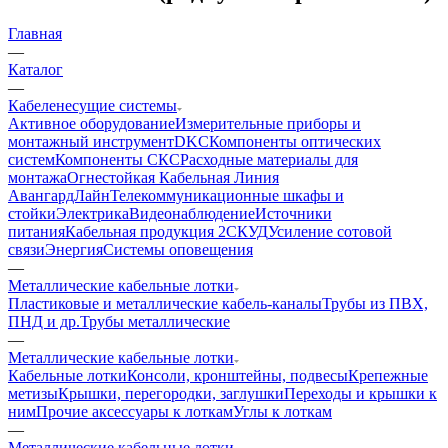
Главная
—
Каталог
—
Кабеленесущие системы
Активное оборудование
Измерительные приборы и
монтажный инструмент
DKC
Компоненты оптических
систем
Компоненты СКС
Расходные материалы для
монтажа
Огнестойкая Кабельная Линия
АвангардЛайн
Телекоммуникационные шкафы и
стойки
Электрика
Видеонаблюдение
Источники
питания
Кабельная продукция 2
СКУД
Усиление сотовой
связи
Энергия
Системы оповещения
—
Металлические кабельные лотки
Пластиковые и металлические кабель-каналы
Трубы из ПВХ,
ПНД и др.
Трубы металлические
—
Металлические кабельные лотки
Кабельные лотки
Консоли, кронштейны, подвесы
Крепежные
метизы
Крышки, перегородки, заглушки
Переходы и крышки к
ним
Прочие аксессуары к лоткам
Углы к лоткам
—
Металлические кабельные лотки