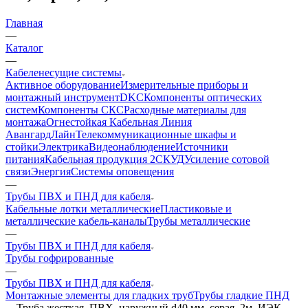
Главная
—
Каталог
—
Кабеленесущие системы
Активное оборудование
Измерительные приборы и
монтажный инструмент
DKC
Компоненты оптических
систем
Компоненты СКС
Расходные материалы для
монтажа
Огнестойкая Кабельная Линия
АвангардЛайн
Телекоммуникационные шкафы и
стойки
Электрика
Видеонаблюдение
Источники
питания
Кабельная продукция 2
СКУД
Усиление сотовой
связи
Энергия
Системы оповещения
—
Трубы ПВХ и ПНД для кабеля
Кабельные лотки металлические
Пластиковые и
металлические кабель-каналы
Трубы металлические
—
Трубы ПВХ и ПНД для кабеля
Трубы гофрированные
—
Трубы ПВХ и ПНД для кабеля
Монтажные элементы для гладких труб
Трубы гладкие ПНД
—
Труба жесткая, ПВХ, наружный d40 мм, серая, 2м, ИЭК