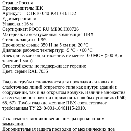
Страна: Россия
Производитель: IEK
Артикул: CTR10-040-K41-016I-D2
Ед.измерения: м
Упаковки: 16 м
Сертификат: POCC RU.ME86.H00726
Материал: самозатухающая композиция ПВХ
Степень защиты: IP65
Прочность: свыше 350 Н на 5 см при 20 °С
Диапазон рабочих температур: -5 °С - +60 °С
Электрическое сопротивление: не менее 100 МОм (500 В, в
течение 1 мин)
Огнестойкость: не поддерживает горение
Цвет: серый RAL 7035
Гладкие трубы используются для прокладки силовых и
слаботочных линий открытого типа как внутри зданий и
сооружений, так и на открытом воздухе. Наличие множества
аксессуаров позволяет их применять в любых условиях (IP40,
65, 67). Трубы гладкие жесткие ПВХ соответствуют
требованиям ТУ 2248-001-18461115-2010.
Исключается возникновение пожара при коротком
замыкании.
Дополнительная защита проводки от механических пов