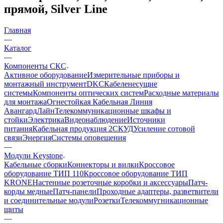
прямой, Silver Line
Главная
—
Каталог
—
Компоненты СКС
Активное оборудование
Измерительные приборы и
монтажный инструмент
DKC
Кабеленесущие
системы
Компоненты оптических систем
Расходные материалы
для монтажа
Огнестойкая Кабельная Линия
АвангардЛайн
Телекоммуникационные шкафы и
стойки
Электрика
Видеонаблюдение
Источники
питания
Кабельная продукция 2
СКУД
Усиление сотовой
связи
Энергия
Системы оповещения
—
Модули Keystone
Кабельные сборки
Коннекторы и вилки
Кроссовое
оборудование ТИП 110
Кроссовое оборудование ТИП
KRONE
Настенные розеточные коробки и аксессуары
Патч-
корды медные
Патч-панели
Проходные адаптеры, разветвители
и соединительные модули
Розетки
Телекоммугникационные
щиты
—