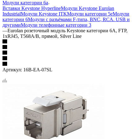
Модули категории 6а
Вставки Keystone Hyperline
Модули Keystone Eurolan
Industrial
Модули Keystone ITK
Модули категории 5е
Модули
категории 6
Модули с разъёмами F-типа, BNC, RCA. USB и
другими
Модули телефонные категории 3
—
Eurolan розеточный модуль Keystone категории 6A, FTP,
1xRJ45, T568A/B, прямой, Silver Line
Артикул:
16B-EA-07SL