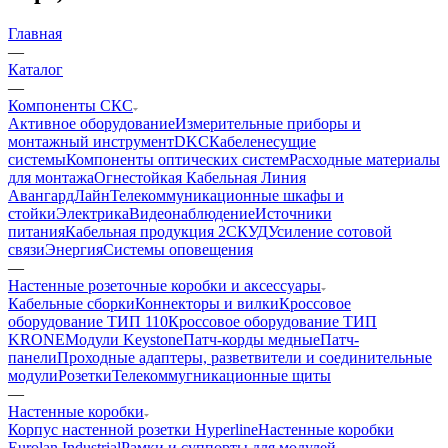
Главная
—
Каталог
—
Компоненты СКС
Активное оборудование
Измерительные приборы и
монтажный инструмент
DKC
Кабеленесущие
системы
Компоненты оптических систем
Расходные материалы
для монтажа
Огнестойкая Кабельная Линия
АвангардЛайн
Телекоммуникационные шкафы и
стойки
Электрика
Видеонаблюдение
Источники
питания
Кабельная продукция 2
СКУД
Усиление сотовой
связи
Энергия
Системы оповещения
—
Настенные розеточные коробки и аксессуары
Кабельные сборки
Коннекторы и вилки
Кроссовое
оборудование ТИП 110
Кроссовое оборудование ТИП
KRONE
Модули Keystone
Патч-корды медные
Патч-
панели
Проходные адаптеры, разветвители и соединительные
модули
Розетки
Телекоммугникационные щиты
—
Настенные коробки
Корпус настенной розетки Hyperline
Настенные коробки
Eurolan Industrial
Рамки и суппорты для модулей