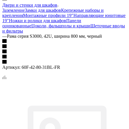
Двери и стенки для шкафов
Заземление
Замки для шкафов
Крепежные наборы и
крепления
Монтажные профили 19"
Направляющие юнитовые
19"
Ножки и ролики для шкафов
Панели
оцинкованные
Цоколи, фальшполы и крыши
Щеточные вводы
и фильтры
—
Рама серия S3000, 42U, ширина 800 мм, черный
Артикул:
60F-42-80-31BL-FR