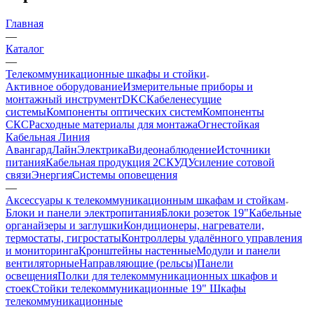
Главная
—
Каталог
—
Телекоммуникационные шкафы и стойки
Активное оборудование
Измерительные приборы и
монтажный инструмент
DKC
Кабеленесущие
системы
Компоненты оптических систем
Компоненты
СКС
Расходные материалы для монтажа
Огнестойкая
Кабельная Линия
АвангардЛайн
Электрика
Видеонаблюдение
Источники
питания
Кабельная продукция 2
СКУД
Усиление сотовой
связи
Энергия
Системы оповещения
—
Аксессуары к телекоммуникационным шкафам и стойкам
Блоки и панели электропитания
Блоки розеток 19"
Кабельные
органайзеры и заглушки
Кондиционеры, нагреватели,
термостаты, гигростаты
Контроллеры удалённого управления
и мониторинга
Кронштейны настенные
Модули и панели
вентиляторные
Направляющие (рельсы)
Панели
освещения
Полки для телекоммуникационных шкафов и
стоек
Стойки телекоммуникационные 19"
Шкафы
телекоммуникационные
—