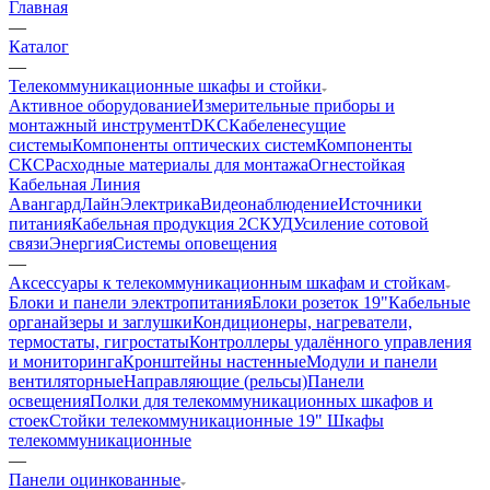
Главная
—
Каталог
—
Телекоммуникационные шкафы и стойки
Активное оборудование
Измерительные приборы и
монтажный инструмент
DKC
Кабеленесущие
системы
Компоненты оптических систем
Компоненты
СКС
Расходные материалы для монтажа
Огнестойкая
Кабельная Линия
АвангардЛайн
Электрика
Видеонаблюдение
Источники
питания
Кабельная продукция 2
СКУД
Усиление сотовой
связи
Энергия
Системы оповещения
—
Аксессуары к телекоммуникационным шкафам и стойкам
Блоки и панели электропитания
Блоки розеток 19"
Кабельные
органайзеры и заглушки
Кондиционеры, нагреватели,
термостаты, гигростаты
Контроллеры удалённого управления
и мониторинга
Кронштейны настенные
Модули и панели
вентиляторные
Направляющие (рельсы)
Панели
освещения
Полки для телекоммуникационных шкафов и
стоек
Стойки телекоммуникационные 19"
Шкафы
телекоммуникационные
—
Панели оцинкованные