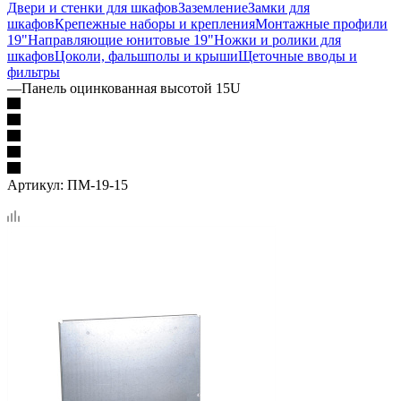
Двери и стенки для шкафов
Заземление
Замки для
шкафов
Крепежные наборы и крепления
Монтажные профили
19"
Направляющие юнитовые 19"
Ножки и ролики для
шкафов
Цоколи, фальшполы и крыши
Щеточные вводы и
фильтры
—
Панель оцинкованная высотой 15U
Артикул:
ПМ-19-15