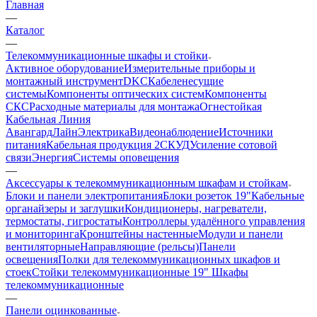
Главная
—
Каталог
—
Телекоммуникационные шкафы и стойки
Активное оборудование
Измерительные приборы и
монтажный инструмент
DKC
Кабеленесущие
системы
Компоненты оптических систем
Компоненты
СКС
Расходные материалы для монтажа
Огнестойкая
Кабельная Линия
АвангардЛайн
Электрика
Видеонаблюдение
Источники
питания
Кабельная продукция 2
СКУД
Усиление сотовой
связи
Энергия
Системы оповещения
—
Аксессуары к телекоммуникационным шкафам и стойкам
Блоки и панели электропитания
Блоки розеток 19"
Кабельные
органайзеры и заглушки
Кондиционеры, нагреватели,
термостаты, гигростаты
Контроллеры удалённого управления
и мониторинга
Кронштейны настенные
Модули и панели
вентиляторные
Направляющие (рельсы)
Панели
освещения
Полки для телекоммуникационных шкафов и
стоек
Стойки телекоммуникационные 19"
Шкафы
телекоммуникационные
—
Панели оцинкованные