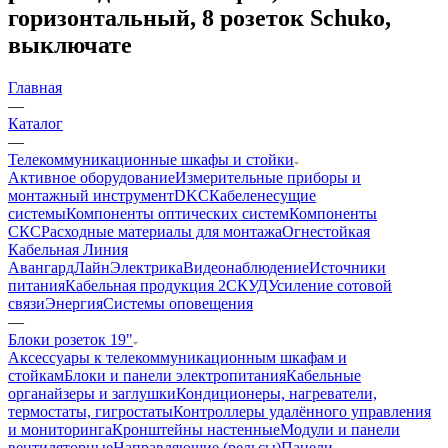
горизонтальный, 8 розеток Schuko,
выключате
Главная
—
Каталог
—
Телекоммуникационные шкафы и стойки
Активное оборудование
Измерительные приборы и
монтажный инструмент
DKC
Кабеленесущие
системы
Компоненты оптических систем
Компоненты
СКС
Расходные материалы для монтажа
Огнестойкая
Кабельная Линия
АвангардЛайн
Электрика
Видеонаблюдение
Источники
питания
Кабельная продукция 2
СКУД
Усиление сотовой
связи
Энергия
Системы оповещения
—
Блоки розеток 19"
Аксессуары к телекоммуникационным шкафам и
стойкам
Блоки и панели электропитания
Кабельные
органайзеры и заглушки
Кондиционеры, нагреватели,
термостаты, гигростаты
Контроллеры удалённого управления
и мониторинга
Кронштейны настенные
Модули и панели
вентиляторные
Направляющие (рельсы)
Панели