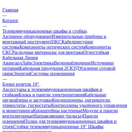
Главная
—
Каталог
—
Телекоммуникационные шкафы и стойки
Активное оборудование
Измерительные приборы и
монтажный инструмент
DKC
Кабеленесущие
системы
Компоненты оптических систем
Компоненты
СКС
Расходные материалы для монтажа
Огнестойкая
Кабельная Линия
АвангардЛайн
Электрика
Видеонаблюдение
Источники
питания
Кабельная продукция 2
СКУД
Усиление сотовой
связи
Энергия
Системы оповещения
—
Блоки розеток 19"
Аксессуары к телекоммуникационным шкафам и
стойкам
Блоки и панели электропитания
Кабельные
органайзеры и заглушки
Кондиционеры, нагреватели,
термостаты, гигростаты
Контроллеры удалённого управления
и мониторинга
Кронштейны настенные
Модули и панели
вентиляторные
Направляющие (рельсы)
Панели
освещения
Полки для телекоммуникационных шкафов и
стоек
Стойки телекоммуникационные 19"
Шкафы
телекоммуникационные