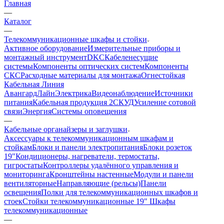
Главная
—
Каталог
—
Телекоммуникационные шкафы и стойки
Активное оборудование
Измерительные приборы и
монтажный инструмент
DKC
Кабеленесущие
системы
Компоненты оптических систем
Компоненты
СКС
Расходные материалы для монтажа
Огнестойкая
Кабельная Линия
АвангардЛайн
Электрика
Видеонаблюдение
Источники
питания
Кабельная продукция 2
СКУД
Усиление сотовой
связи
Энергия
Системы оповещения
—
Кабельные органайзеры и заглушки
Аксессуары к телекоммуникационным шкафам и
стойкам
Блоки и панели электропитания
Блоки розеток
19"
Кондиционеры, нагреватели, термостаты,
гигростаты
Контроллеры удалённого управления и
мониторинга
Кронштейны настенные
Модули и панели
вентиляторные
Направляющие (рельсы)
Панели
освещения
Полки для телекоммуникационных шкафов и
стоек
Стойки телекоммуникационные 19"
Шкафы
телекоммуникационные
—