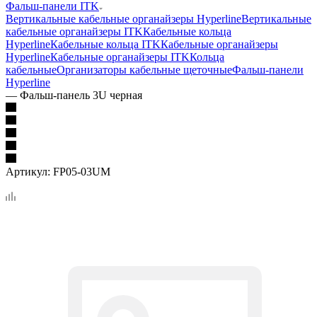
Фальш-панели ITK
Вертикальные кабельные органайзеры Hyperline
Вертикальные
кабельные органайзеры ITK
Кабельные кольца
Hyperline
Кабельные кольца ITK
Кабельные органайзеры
Hyperline
Кабельные органайзеры ITK
Кольца
кабельные
Организаторы кабельные щеточные
Фальш-панели
Hyperline
—
Фальш-панель 3U черная
Артикул:
FP05-03UM