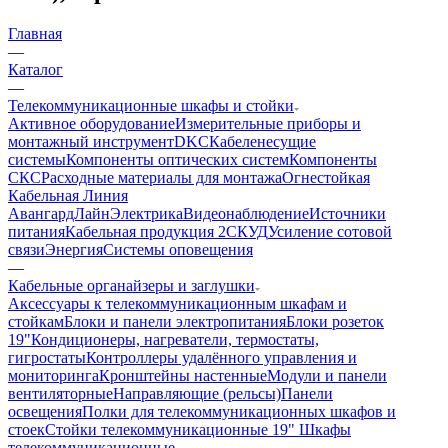
Главная
—
Каталог
—
Телекоммуникационные шкафы и стойки
Активное оборудование
Измерительные приборы и
монтажный инструмент
DKC
Кабеленесущие
системы
Компоненты оптических систем
Компоненты
СКС
Расходные материалы для монтажа
Огнестойкая
Кабельная Линия
АвангардЛайн
Электрика
Видеонаблюдение
Источники
питания
Кабельная продукция 2
СКУД
Усиление сотовой
связи
Энергия
Системы оповещения
—
Кабельные органайзеры и заглушки
Аксессуары к телекоммуникационным шкафам и
стойкам
Блоки и панели электропитания
Блоки розеток
19"
Кондиционеры, нагреватели, термостаты,
гигростаты
Контроллеры удалённого управления и
мониторинга
Кронштейны настенные
Модули и панели
вентиляторные
Направляющие (рельсы)
Панели
освещения
Полки для телекоммуникационных шкафов и
стоек
Стойки телекоммуникационные 19"
Шкафы
телекоммуникационные