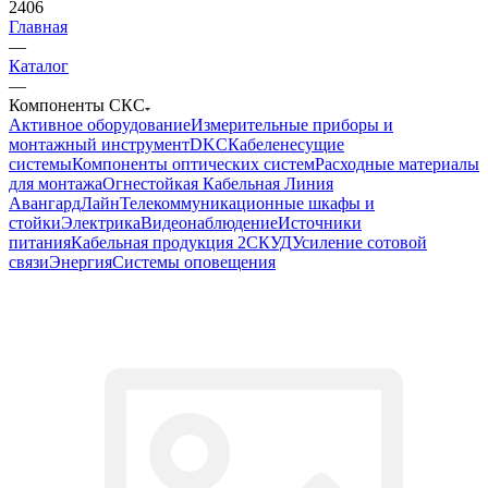
2406
Главная
—
Каталог
—
Компоненты СКС
Активное оборудование
Измерительные приборы и
монтажный инструмент
DKC
Кабеленесущие
системы
Компоненты оптических систем
Расходные материалы
для монтажа
Огнестойкая Кабельная Линия
АвангардЛайн
Телекоммуникационные шкафы и
стойки
Электрика
Видеонаблюдение
Источники
питания
Кабельная продукция 2
СКУД
Усиление сотовой
связи
Энергия
Системы оповещения