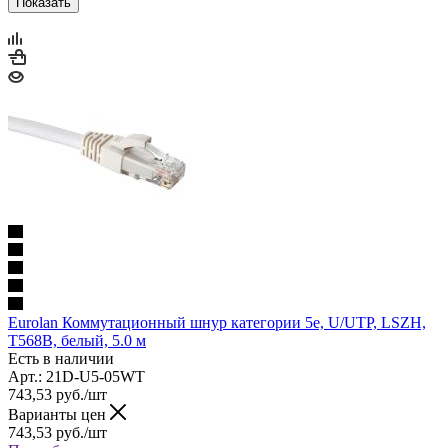
Показать
Eurolan Коммутационный шнур категории 5e, U/UTP, LSZH,
T568B, белый, 5.0 м
Есть в наличии
Арт.: 21D-U5-05WT
743,53
руб.
/шт
Варианты цен
743,53
руб.
/шт