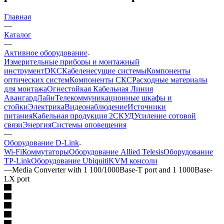
Главная
—
Каталог
—
Активное оборудование
Измерительные приборы и монтажный
инструмент
DKC
Кабеленесущие системы
Компоненты
оптических систем
Компоненты СКС
Расходные материалы
для монтажа
Огнестойкая Кабельная Линия
АвангардЛайн
Телекоммуникационные шкафы и
стойки
Электрика
Видеонаблюдение
Источники
питания
Кабельная продукция 2
СКУД
Усиление сотовой
связи
Энергия
Системы оповещения
—
Оборудование D-Link
Wi-Fi
Коммутаторы
Оборудование Allied Telesis
Оборудование
TP-Link
Оборудование Ubiquiti
KVM консоли
—
Media Converter with 1 100/1000Base-T port and 1 1000Base-
LX port