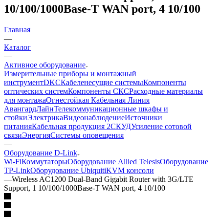
10/100/1000Base-T WAN port, 4 10/100
Главная
—
Каталог
—
Активное оборудование
Измерительные приборы и монтажный
инструмент
DKC
Кабеленесущие системы
Компоненты
оптических систем
Компоненты СКС
Расходные материалы
для монтажа
Огнестойкая Кабельная Линия
АвангардЛайн
Телекоммуникационные шкафы и
стойки
Электрика
Видеонаблюдение
Источники
питания
Кабельная продукция 2
СКУД
Усиление сотовой
связи
Энергия
Системы оповещения
—
Оборудование D-Link
Wi-Fi
Коммутаторы
Оборудование Allied Telesis
Оборудование
TP-Link
Оборудование Ubiquiti
KVM консоли
—
Wireless AC1200 Dual-Band Gigabit Router with 3G/LTE
Support, 1 10/100/1000Base-T WAN port, 4 10/100