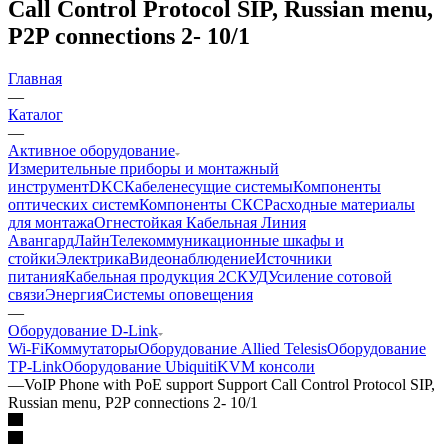
Call Control Protocol SIP, Russian menu,
P2P connections 2- 10/1
Главная
—
Каталог
—
Активное оборудование
Измерительные приборы и монтажный
инструмент
DKC
Кабеленесущие системы
Компоненты
оптических систем
Компоненты СКС
Расходные материалы
для монтажа
Огнестойкая Кабельная Линия
АвангардЛайн
Телекоммуникационные шкафы и
стойки
Электрика
Видеонаблюдение
Источники
питания
Кабельная продукция 2
СКУД
Усиление сотовой
связи
Энергия
Системы оповещения
—
Оборудование D-Link
Wi-Fi
Коммутаторы
Оборудование Allied Telesis
Оборудование
TP-Link
Оборудование Ubiquiti
KVM консоли
—
VoIP Phone with PoE support Support Call Control Protocol SIP,
Russian menu, P2P connections 2- 10/1