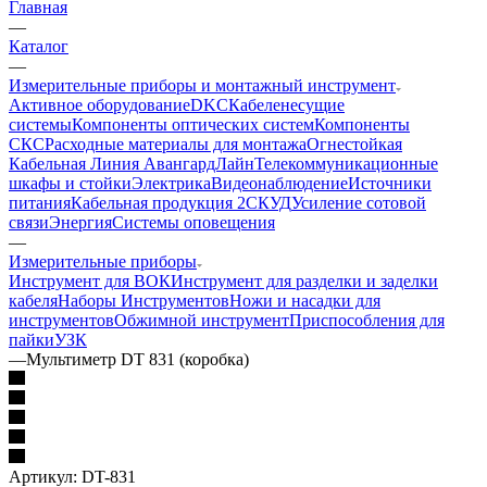
Главная
—
Каталог
—
Измерительные приборы и монтажный инструмент
Активное оборудование
DKC
Кабеленесущие
системы
Компоненты оптических систем
Компоненты
СКС
Расходные материалы для монтажа
Огнестойкая
Кабельная Линия АвангардЛайн
Телекоммуникационные
шкафы и стойки
Электрика
Видеонаблюдение
Источники
питания
Кабельная продукция 2
СКУД
Усиление сотовой
связи
Энергия
Системы оповещения
—
Измерительные приборы
Инструмент для ВОК
Инструмент для разделки и заделки
кабеля
Наборы Инструментов
Ножи и насадки для
инструментов
Обжимной инструмент
Приспособления для
пайки
УЗК
—
Мультиметр DT 831 (коробка)
Артикул:
DT-831