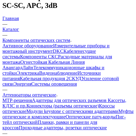
SC-SC, APC, 3dB
Главная
—
Каталог
—
Компоненты оптических систем
Активное оборудование
Измерительные приборы и
монтажный инструмент
DKC
Кабеленесущие
системы
Компоненты СКС
Расходные материалы для
монтажа
Огнестойкая Кабельная Линия
АвангардЛайн
Телекоммуникационные шкафы и
стойки
Электрика
Видеонаблюдение
Источники
питания
Кабельная продукция 2
СКУД
Усиление сотовой
связи
Энергия
Системы оповещения
—
Аттенюаторы оптические
MTP-решения
Адаптеры для оптических разъемов
Кассеты,
КДЗС и пр.
Коннекторы (разъемы оптические)
Кроссы
оптические
Модули keystone с оптическими адаптерами
Муфты
оптические и комплектующие
Оптические патч-корды
Пиг-
тейл оптический
Планки, рамки и панели для
кроссов
Проходные адаптеры, розетки оптические
—