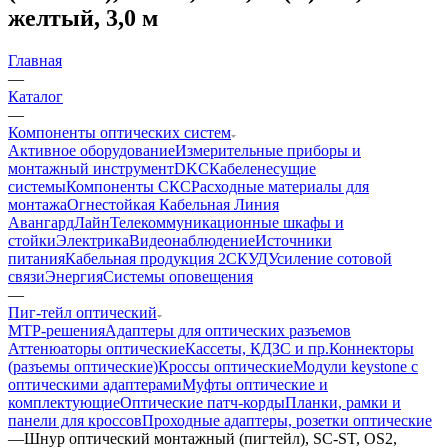
желтый, 3,0 м
Главная
—
Каталог
—
Компоненты оптических систем
Активное оборудование
Измерительные приборы и
монтажный инструмент
DKC
Кабеленесущие
системы
Компоненты СКС
Расходные материалы для
монтажа
Огнестойкая Кабельная Линия
АвангардЛайн
Телекоммуникационные шкафы и
стойки
Электрика
Видеонаблюдение
Источники
питания
Кабельная продукция 2
СКУД
Усиление сотовой
связи
Энергия
Системы оповещения
—
Пиг-тейл оптический
MTP-решения
Адаптеры для оптических разъемов
Аттенюаторы оптические
Кассеты, КДЗС и пр.
Коннекторы
(разъемы оптические)
Кроссы оптические
Модули keystone с
оптическими адаптерами
Муфты оптические и
комплектующие
Оптические патч-корды
Планки, рамки и
панели для кроссов
Проходные адаптеры, розетки оптические
—
Шнур оптический монтажный (пигтейл), SC-ST, OS2,