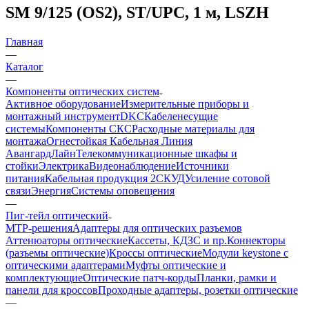
SM 9/125 (OS2), ST/UPC, 1 м, LSZH
Главная
—
Каталог
—
Компоненты оптических систем
Активное оборудование
Измерительные приборы и
монтажный инструмент
DKC
Кабеленесущие
системы
Компоненты СКС
Расходные материалы для
монтажа
Огнестойкая Кабельная Линия
АвангардЛайн
Телекоммуникационные шкафы и
стойки
Электрика
Видеонаблюдение
Источники
питания
Кабельная продукция 2
СКУД
Усиление сотовой
связи
Энергия
Системы оповещения
—
Пиг-тейл оптический
MTP-решения
Адаптеры для оптических разъемов
Аттенюаторы оптические
Кассеты, КДЗС и пр.
Коннекторы
(разъемы оптические)
Кроссы оптические
Модули keystone с
оптическими адаптерами
Муфты оптические и
комплектующие
Оптические патч-корды
Планки, рамки и
панели для кроссов
Проходные адаптеры, розетки оптические
—