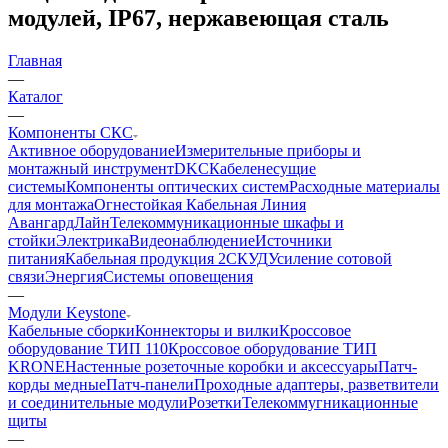
модулей, IP67, нержавеющая сталь
Главная
—
Каталог
—
Компоненты СКС
Активное оборудование
Измерительные приборы и
монтажный инструмент
DKC
Кабеленесущие
системы
Компоненты оптических систем
Расходные материалы
для монтажа
Огнестойкая Кабельная Линия
АвангардЛайн
Телекоммуникационные шкафы и
стойки
Электрика
Видеонаблюдение
Источники
питания
Кабельная продукция 2
СКУД
Усиление сотовой
связи
Энергия
Системы оповещения
—
Модули Keystone
Кабельные сборки
Коннекторы и вилки
Кроссовое
оборудование ТИП 110
Кроссовое оборудование ТИП
KRONE
Настенные розеточные коробки и аксессуары
Патч-
корды медные
Патч-панели
Проходные адаптеры, разветвители
и соединительные модули
Розетки
Телекоммугникационные
щиты
—