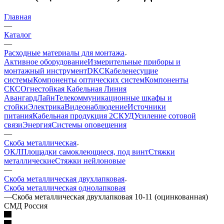
Главная
—
Каталог
—
Расходные материалы для монтажа
Активное оборудование
Измерительные приборы и
монтажный инструмент
DKC
Кабеленесущие
системы
Компоненты оптических систем
Компоненты
СКС
Огнестойкая Кабельная Линия
АвангардЛайн
Телекоммуникационные шкафы и
стойки
Электрика
Видеонаблюдение
Источники
питания
Кабельная продукция 2
СКУД
Усиление сотовой
связи
Энергия
Системы оповещения
—
Скоба металлическая
ОКЛ
Площадки самоклеющиеся, под винт
Стяжки
металлические
Стяжки нейлоновые
—
Скоба металлическая двухлапковая
Скоба металлическая однолапковая
—
Скоба металлическая двухлапковая 10-11 (оцинкованная)
СМД Россия