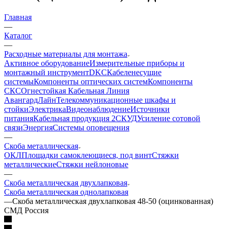
Главная
—
Каталог
—
Расходные материалы для монтажа
Активное оборудование
Измерительные приборы и
монтажный инструмент
DKC
Кабеленесущие
системы
Компоненты оптических систем
Компоненты
СКС
Огнестойкая Кабельная Линия
АвангардЛайн
Телекоммуникационные шкафы и
стойки
Электрика
Видеонаблюдение
Источники
питания
Кабельная продукция 2
СКУД
Усиление сотовой
связи
Энергия
Системы оповещения
—
Скоба металлическая
ОКЛ
Площадки самоклеющиеся, под винт
Стяжки
металлические
Стяжки нейлоновые
—
Скоба металлическая двухлапковая
Скоба металлическая однолапковая
—
Скоба металлическая двухлапковая 48-50 (оцинкованная)
СМД Россия