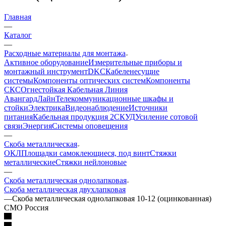
Главная
—
Каталог
—
Расходные материалы для монтажа
Активное оборудование
Измерительные приборы и
монтажный инструмент
DKC
Кабеленесущие
системы
Компоненты оптических систем
Компоненты
СКС
Огнестойкая Кабельная Линия
АвангардЛайн
Телекоммуникационные шкафы и
стойки
Электрика
Видеонаблюдение
Источники
питания
Кабельная продукция 2
СКУД
Усиление сотовой
связи
Энергия
Системы оповещения
—
Скоба металлическая
ОКЛ
Площадки самоклеющиеся, под винт
Стяжки
металлические
Стяжки нейлоновые
—
Скоба металлическая однолапковая
Скоба металлическая двухлапковая
—
Скоба металлическая однолапковая 10-12 (оцинкованная)
СМО Россия