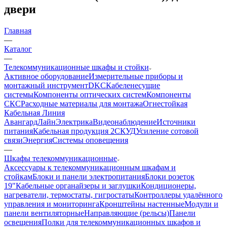
двери
Главная
—
Каталог
—
Телекоммуникационные шкафы и стойки
Активное оборудование
Измерительные приборы и
монтажный инструмент
DKC
Кабеленесущие
системы
Компоненты оптических систем
Компоненты
СКС
Расходные материалы для монтажа
Огнестойкая
Кабельная Линия
АвангардЛайн
Электрика
Видеонаблюдение
Источники
питания
Кабельная продукция 2
СКУД
Усиление сотовой
связи
Энергия
Системы оповещения
—
Шкафы телекоммуникационные
Аксессуары к телекоммуникационным шкафам и
стойкам
Блоки и панели электропитания
Блоки розеток
19"
Кабельные органайзеры и заглушки
Кондиционеры,
нагреватели, термостаты, гигростаты
Контроллеры удалённого
управления и мониторинга
Кронштейны настенные
Модули и
панели вентиляторные
Направляющие (рельсы)
Панели
освещения
Полки для телекоммуникационных шкафов и