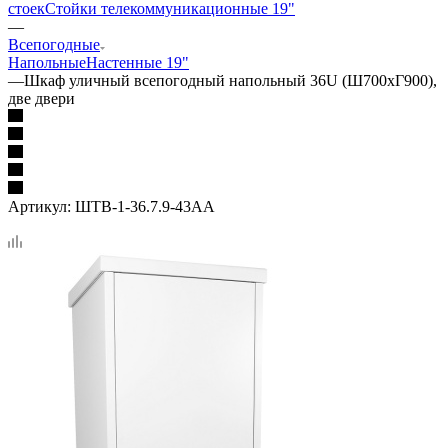
стоек
Стойки телекоммуникационные 19"
—
Всепогодные
Напольные
Настенные 19"
—
Шкаф уличный всепогодный напольный 36U (Ш700хГ900),
две двери
Артикул:
ШТВ-1-36.7.9-43АА