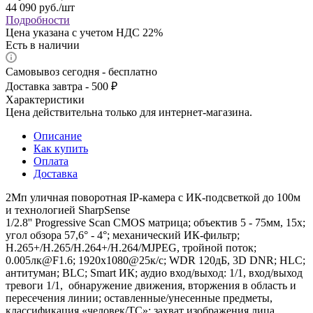
44 090
руб.
/шт
Подробности
Цена указана с учетом НДС 22%
Есть в наличии
Самовывоз сегодня - бесплатно
Доставка завтра - 500 ₽
Характеристики
Цена действительна только для интернет-магазина.
Описание
Как купить
Оплата
Доставка
2Мп уличная поворотная IP-камера с ИК-подсветкой до 100м
и технологией SharpSense
1/2.8'' Progressive Scan CMOS матрица; объектив 5 - 75мм, 15x;
угол обзора 57,6° - 4°; механический ИК-фильтр;
H.265+/H.265/H.264+/H.264/MJPEG, тройной поток;
0.005лк@F1.6; 1920х1080@25к/с; WDR 120дБ, 3D DNR; HLC;
антитуман; BLC; Smart ИК; аудио вход/выход: 1/1, вход/выход
тревоги 1/1, обнаружение движения, вторжения в область и
пересечения линии; оставленные/унесенные предметы,
классификация «человек/ТС»; захват изображения лица,