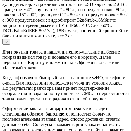
аудиодетектор, встроенный слот для microSD карты до 256Гб;
вращение 360°, вручную: 0.1° - 80°/с, по предустановке: 80°/с;
наклон -15° - 90°, вручную: 0.1° - 80°/с, по предустановке: 80°/
с; 300 предустановок ; видеобитрейт 32кбит/с-16Мбит/с;
защита от перенапряжений TVS, IP66; -40°C до +60°C;
DC12В/PoE(IEEE 802.3at); 18Вт макс, настенный кронштейн и
блок питания в комплекте, вес 2кг.
Для покупки товара в нашем интернет-магазине выберите
понравившийся товар и добавьте его в корзину. Далее
перейдите в Корзину и нажмите на «Оформить заказ» или
«Быстрый заказ».
Когда оформляете быстрый заказ, напишите ФИО, телефон и
e-mail. Вам перезвонит менеджер и уточнит условия заказа.
По результатам разговора вам придет подтверждение
оформления товара на почту или через СМС. Теперь останется
только ждать доставки и радоваться новой покупке.
Оформление заказа в стандартном режиме выглядит
следующим образом. Заполняете полностью форму по
последовательным этапам: адрес, способ доставки, оплаты,
данные о себе. Советуем в комментарии к заказу написать
информацию, которая поможет курьеру вас найти. Нажмите