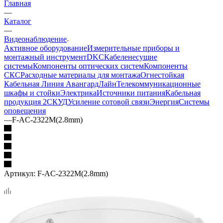
Главная
—
Каталог
—
Видеонаблюдение
Активное оборудование
Измерительные приборы и
монтажный инструмент
DKC
Кабеленесущие
системы
Компоненты оптических систем
Компоненты
СКС
Расходные материалы для монтажа
Огнестойкая
Кабельная Линия АвангардЛайн
Телекоммуникационные
шкафы и стойки
Электрика
Источники питания
Кабельная
продукция 2
СКУД
Усиление сотовой связи
Энергия
Системы
оповещения
—
F-AC-2322M(2.8mm)
Артикул:
F-AC-2322M(2.8mm)