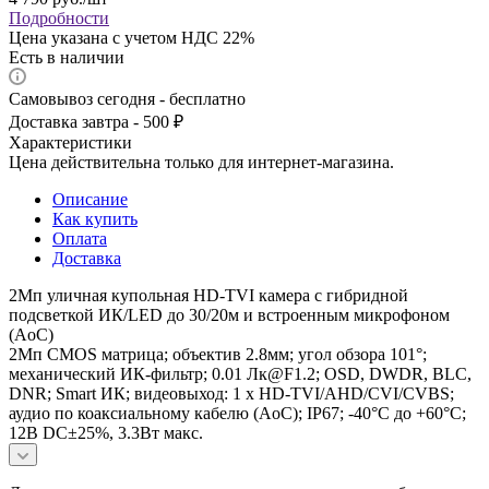
Подробности
Цена указана с учетом НДС 22%
Есть в наличии
Самовывоз сегодня - бесплатно
Доставка завтра - 500 ₽
Характеристики
Цена действительна только для интернет-магазина.
Описание
Как купить
Оплата
Доставка
2Мп уличная купольная HD-TVI камера с гибридной
подсветкой ИК/LED до 30/20м и встроенным микрофоном
(AoC)
2Мп CMOS матрица; объектив 2.8мм; угол обзора 101°;
механический ИК-фильтр; 0.01 Лк@F1.2; OSD, DWDR, BLC,
DNR; Smart ИК; видеовыход: 1 х HD-TVI/AHD/CVI/CVBS;
аудио по коаксиальному кабелю (AoC); IP67; -40°С до +60°С;
12В DC±25%, 3.3Вт макс.