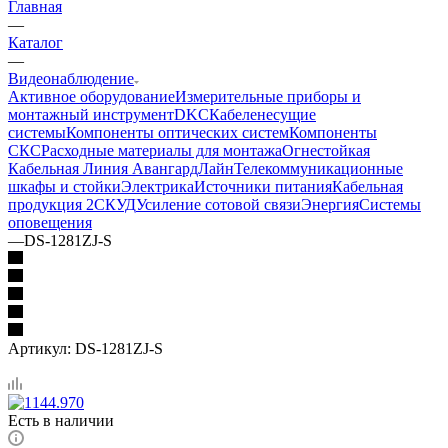
Главная
—
Каталог
—
Видеонаблюдение
Активное оборудование
Измерительные приборы и
монтажный инструмент
DKC
Кабеленесущие
системы
Компоненты оптических систем
Компоненты
СКС
Расходные материалы для монтажа
Огнестойкая
Кабельная Линия АвангардЛайн
Телекоммуникационные
шкафы и стойки
Электрика
Источники питания
Кабельная
продукция 2
СКУД
Усиление сотовой связи
Энергия
Системы
оповещения
—
DS-1281ZJ-S
Артикул:
DS-1281ZJ-S
Есть в наличии