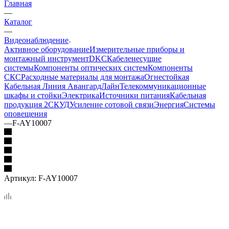
Главная
—
Каталог
—
Видеонаблюдение
Активное оборудование
Измерительные приборы и
монтажный инструмент
DKC
Кабеленесущие
системы
Компоненты оптических систем
Компоненты
СКС
Расходные материалы для монтажа
Огнестойкая
Кабельная Линия АвангардЛайн
Телекоммуникационные
шкафы и стойки
Электрика
Источники питания
Кабельная
продукция 2
СКУД
Усиление сотовой связи
Энергия
Системы
оповещения
—
F-AY10007
Артикул:
F-AY10007