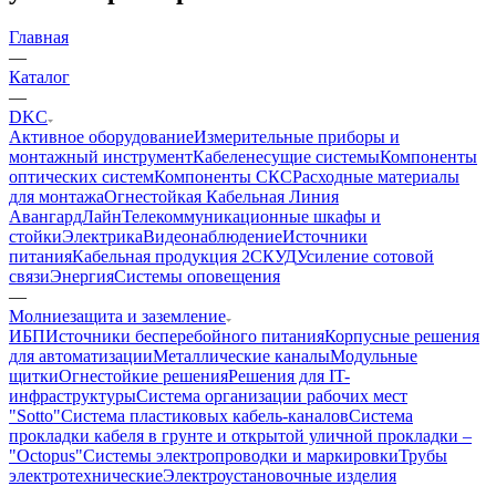
Главная
—
Каталог
—
DKC
Активное оборудование
Измерительные приборы и
монтажный инструмент
Кабеленесущие системы
Компоненты
оптических систем
Компоненты СКС
Расходные материалы
для монтажа
Огнестойкая Кабельная Линия
АвангардЛайн
Телекоммуникационные шкафы и
стойки
Электрика
Видеонаблюдение
Источники
питания
Кабельная продукция 2
СКУД
Усиление сотовой
связи
Энергия
Системы оповещения
—
Молниезащита и заземление
ИБП
Источники бесперебойного питания
Корпусные решения
для автоматизации
Металлические каналы
Модульные
щитки
Огнестойкие решения
Решения для IT-
инфраструктуры
Система организации рабочих мест
"Sotto"
Система пластиковых кабель-каналов
Система
прокладки кабеля в грунте и открытой уличной прокладки –
"Octopus"
Системы электропроводки и маркировки
Трубы
электротехнические
Электроустановочные изделия
—